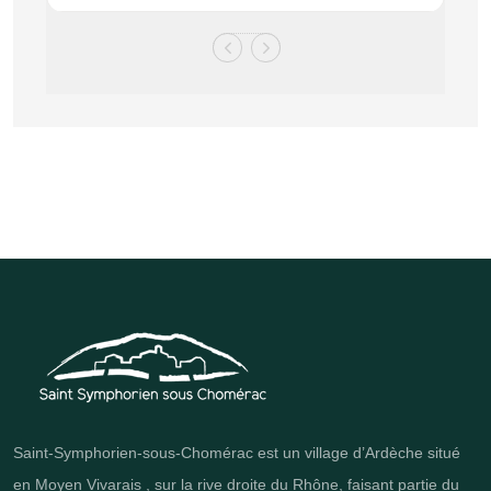
Saint-Symphorien-sous-Chomérac est un village d’Ardèche situé
en Moyen Vivarais , sur la rive droite du Rhône, faisant partie du